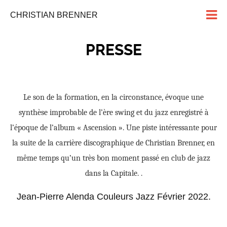
CHRISTIAN BRENNER
PRESSE
n la circonstance, évoque une
The lambent melodies and soph
e swing et du jazz enregistré à
memorable evening in homage to
on ». Une piste intéressante pour
richly appreciated by the packed ho
graphique de Christian Brenner, en
pages before, how much longer d
n moment passé en club de jazz
some enterprising promoter invite
 Capitale. .
to Britain
leurs Jazz Février 2022.
Michael Tucker Jazz Journa