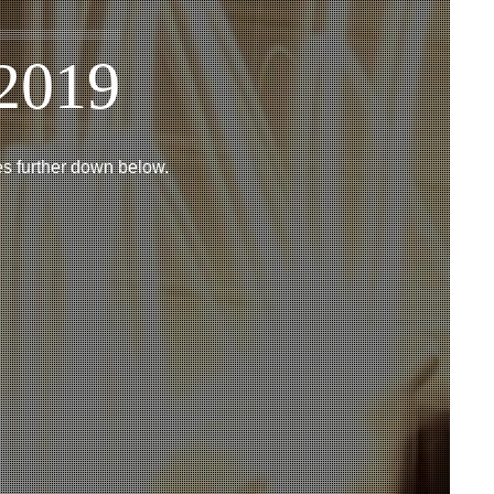
 2019
les further down below.