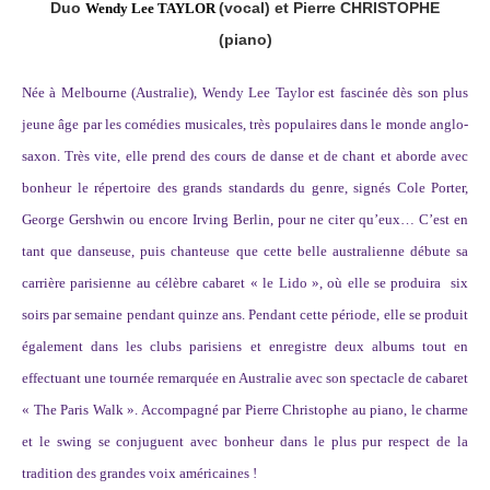
Duo
(vocal) et Pierre CHRISTOPHE
Wendy Lee TAYLOR
(piano)
Née à Melbourne (Australie), Wendy Lee Taylor est fascinée dès son plus
jeune âge par les comédies musicales, très populaires dans le monde anglo-
saxon.
Très vite, elle prend des cours de danse et de chant et aborde avec
bonheur le répertoire des grands standards du genre, signés Cole Porter,
George Gershwin ou encore Irving Berlin, pour ne citer qu’eux… C’est en
tant que danseuse, puis chanteuse que cette belle australienne débute sa
carrière parisienne au célèbre cabaret « le Lido », où elle se produira six
soirs par semaine pendant quinze ans. Pendant cette période, elle se produit
également dans les clubs parisiens et enregistre deux albums tout en
effectuant une tournée remarquée en Australie avec son spectacle de cabaret
« The Paris Walk ».
Accompagné par Pierre Christophe au piano, le charme
et le swing se conjuguent avec bonheur dans le plus pur respect de la
tradition des grandes voix américaines !