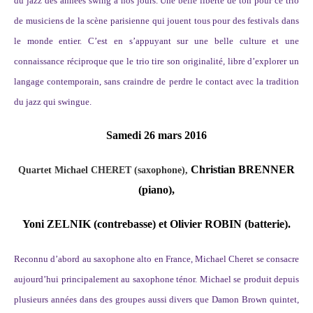
du jazz des années swing à nos jours. Une belle liberté de ton pour ce trio
de musiciens de la scène parisienne qui jouent tous pour des festivals dans
le monde entier. C’est en s’appuyant sur une belle culture et une
connaissance réciproque que le trio tire son originalité, libre d’explorer un
langage contemporain, sans craindre de perdre le contact avec la tradition
du jazz qui swingue.
Samedi 26 mars 2016
Christian BRENNER
Quartet Michael CHERET (saxophone),
(piano),
Yoni ZELNIK (contrebasse) et
Olivier ROBIN
(batterie).
Reconnu d’abord au saxophone alto en France, Michael Cheret se consacre
aujourd’hui principalement au saxophone ténor. Michael se produit depuis
plusieurs années dans des groupes aussi divers que Damon Brown quintet,