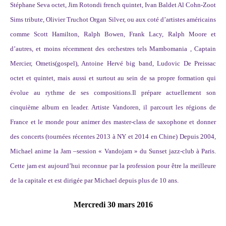
Stéphane Seva octet, Jim Rotondi french quintet, Ivan Baldet Al Cohn-Zoot
Sims tribute, Olivier Truchot Organ Silver, ou aux coté d’artistes américains
comme Scott Hamilton, Ralph Bowen, Frank Lacy, Ralph Moore et
d’autres, et moins récemment des orchestres tels Mambomania , Captain
Mercier, Ometis(gospel), Antoine Hervé big band, Ludovic De Preissac
octet et quintet, mais aussi et surtout au sein de sa propre formation qui
évolue au rythme de ses compositions.Il prépare actuellement son
cinquième album en leader. Artiste Vandoren, il parcourt les régions de
France et le monde pour animer des master-class de saxophone et donner
des concerts (tournées récentes 2013 à NY et 2014 en Chine) Depuis 2004,
Michael anime la Jam –session « Vandojam » du Sunset jazz-club à Paris.
Cette jam est aujourd’hui reconnue par la profession pour être la meilleure
de la capitale et est dirigée par Michael depuis plus de 10 ans.
Mercredi 30 mars 2016