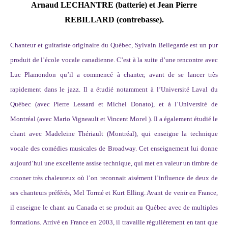
Arnaud LECHANTRE (batterie) et
Jean Pierre
REBILLARD
(contrebasse).
Chanteur et guitariste originaire du Québec, Sylvain Bellegarde est un pur
produit de l’école vocale canadienne. C’est à la suite d’une rencontre avec
Luc Plamondon qu’il a commencé à chanter, avant de se lancer très
rapidement dans le jazz. Il a étudié notamment à l’Université Laval du
Québec (avec Pierre Lessard et Michel Donato), et à l’Université de
Montréal (avec Mario Vigneault et Vincent Morel ). Il a également étudié le
chant avec Madeleine Thériault (Montréal), qui enseigne la technique
vocale des comédies musicales de Broadway. Cet enseignement lui donne
aujourd’hui une excellente assise technique, qui met en valeur un timbre de
crooner très chaleureux où l’on reconnait aisément l’influence de deux de
ses chanteurs préférés, Mel Tormé et Kurt Elling. Avant de venir en France,
il enseigne le chant au Canada et se produit au Québec avec de multiples
formations. Arrivé en France en 2003, il travaille régulièrement en tant que