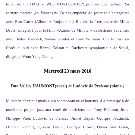
le jeu de Jim HALL et WES MONTGOMERY, pour ne citer qu’eux . Sa
carrière discrète (en France) ne l’a pas empêché de jouer et d’enregistrer
avec Ron Carter (Album « Toujours » ) .Il a fait la 1ere partie de Miles
Davis, enregistré pour le Film »Autour de Minuit » de Bertrand Tavernier
avec Herbie Hancock, Wayne Shorter et Tony Williams. Une tournée en
Corée du sud avec Benny Golson et l’orchestre symphonique de Séoul,
dirigé par Wum Yung Chung.
Mercredi 23 mars 2016
Duo Valéry HAUMONT(vocal) et Ludovic de Preissac (piano )
Musicien chanteur (mais aussi vibraphoniste et batteur), il a participé à de
nombreux projets jazz aux cotés de musiciens tels Tony Rabeson, Jean-
Philippe Viret, Ludovic de Preissac, Armel Dupas, Georges Paczinski,
Damien Schmitt, Sylvain Daniel, Georges Brown, Oliver Von Essen,