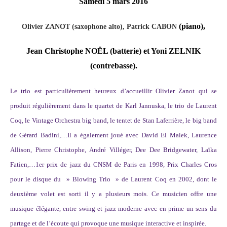
Samedi 5 mars 2016
(piano),
Olivier ZANOT (saxophone alto), Patrick CABON
Jean Christophe NOËL (batterie) et Yoni ZELNIK
(contrebasse).
Le trio est particulièrement heureux d’accueillir Olivier Zanot qui se
produit régulièrement dans le quartet de Karl Jannuska, le trio de Laurent
Coq, le Vintage Orchestra big band, le tentet de Stan Laferrière, le big band
de Gérard Badini,…Il a également joué avec David El Malek, Laurence
Allison, Pierre Christophe, André Villéger, Dee Dee Bridgewater, Laïka
Fatien,…1er prix de jazz du CNSM de Paris en 1998, Prix Charles Cros
pour le disque du » Blowing Trio » de Laurent Coq en 2002, dont le
deuxième volet est sorti il y a plusieurs mois. Ce musicien offre une
musique élégante, entre swing et jazz moderne avec en prime un sens du
partage et de l’écoute qui provoque une musique interactive et inspirée.