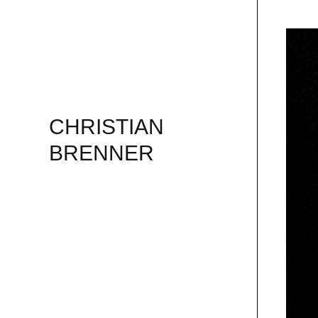
CHRISTIAN
BRENNER