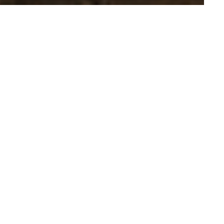
Actualités
01
JAN 2015
Les concerts du
mois de janvier
 du