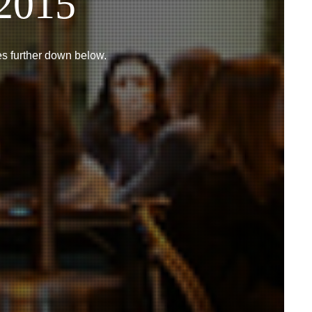
 2015
les further down below.