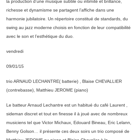
la production d’une musique subtile ou intimité et brillance,
richesse et dynamisme se partagent l’affiche dans une
harmonie jubilatoire. Un répertoire constitué de standards, du
swing au jazz moderne choisis en fonction de leur compatibilité
avec le son et l’esthétique du duo.
vendredi
09/01/15
trio ARNAUD LECHANTRE( batterie) , Blaise CHEVALLIER
(contrebasse), Matthieu JEROME (piano)
Le batteur Arnaud Lechantre est un habitué du café Laurent ,
sideman discret et tout en finesse il à joué avec de nombreux
musiciens tel que Victor Michaux, Edouard Bineau, Eric Lelann,
Benny Golson… il présente ces deux soirs un trio composé de
Matthieu JEROME au piano et Blaise Chevalier à la